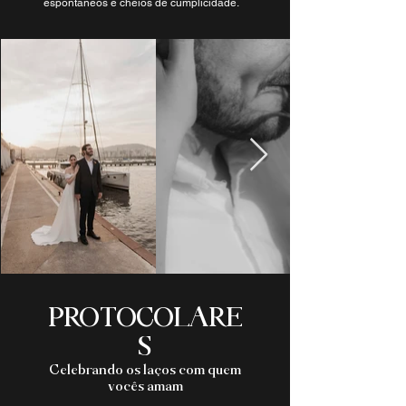
espontâneos e cheios de cumplicidade.
PROTOCOLARE
S
Celebrando os laços com quem
vocês amam