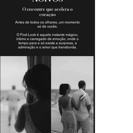
O encontre que acelera o
coração
Antes de todos os olhares, um momento
só de vocês.
O First Look é aquele instante mágico,
íntimo e carregado de emoção, onde o
tempo para e só existe a surpresa, a
admiração e o amor que transborda.